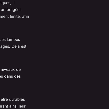
iques, il
es ombragées.
ent limité, afin
 Les lampes
gés. Cela est
 niveaux de
es dans des
 être durables
rant ainsi leur