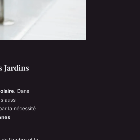
s Jardins
olaire
. Dans
is aussi
ar la nécessité
ones
 de l’ombre et la