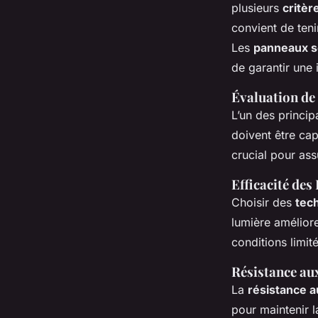
plusieurs
critèr
convient de ten
Les
panneaux s
de garantir une i
Évaluation de
L’un des princip
doivent être ca
crucial pour assu
Efficacité des
Choisir des
tec
lumière amélior
conditions limit
Résistance au
La
résistance a
pour maintenir l