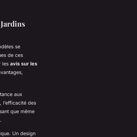
 Jardins
odèles se
ues de ces
r les
avis sur les
avantages,
stance aux
 l’efficacité des
issant que même
.
tique. Un design