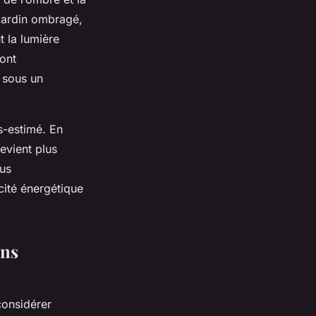
 jardin ombragé,
t la lumière
sont
 sous un
s-estimé. En
devient plus
lus
acité énergétique
ins
 considérer