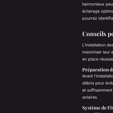
harmonieux peut 
éclairage optim
pourrez identifi
Conseils po
L’installation de
maximiser leur e
en place réussie
Préparation d
Avant l’installat
débris pour évi
et suffisamment
solaires.
Système de Fi