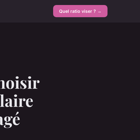
Quel ratio viser ? →
hoisir
laire
agé