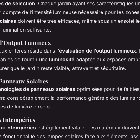
es de sélection
. Chaque jardin ayant ses caractéristiques un
ir compte de l’intensité lumineuse nécessaire pour les zon
olaires
doivent être très efficaces, même sous un ensoleillem
llumination suffisante.
 l’Output Lumineux
aux critères réside dans l’
évaluation de l’output lumineux
.
pables de fournir une
luminosité
adaptée aux espaces ombra
rer que le jardin reste visible, attrayant et sécuritaire.
 Panneaux Solaires
hnologies de panneaux solaires
optimisées pour de faibles
era considérablement la performance générale des luminair
ées de lumière directe.
x Intempéries
ux intempéries
est également vitale. Les matériaux doivent
a fonctionnalité des lampes solaires face aux éléments, assu