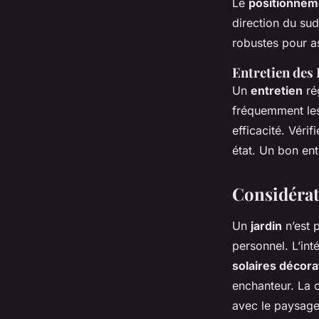
Le
positionnem
direction du su
robustes pour as
Entretien des
Un
entretien
ré
fréquemment les 
efficacité. Véri
état. Un bon ent
Considérat
Un
jardin
n’est 
personnel. L’int
solaires décora
enchanteur. La 
avec le paysage