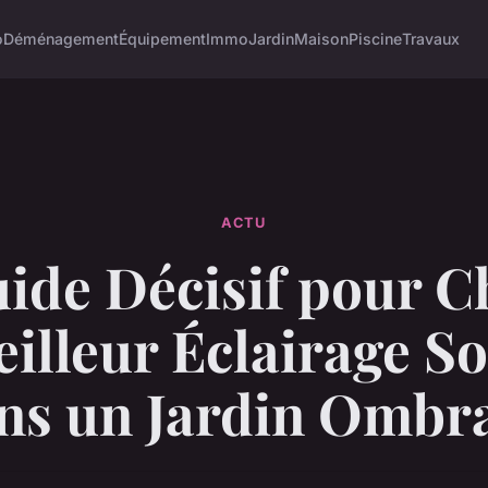
o
Déménagement
Équipement
Immo
Jardin
Maison
Piscine
Travaux
ACTU
ide Décisif pour C
eilleur Éclairage So
ns un Jardin Ombr