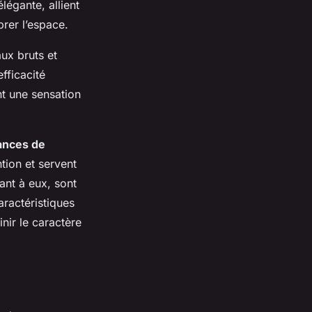
égante, allient
brer l’espace.
aux bruts et
fficacité
t une sensation
ances de
tion et servent
ant à eux, sont
aractéristiques
nir le caractère