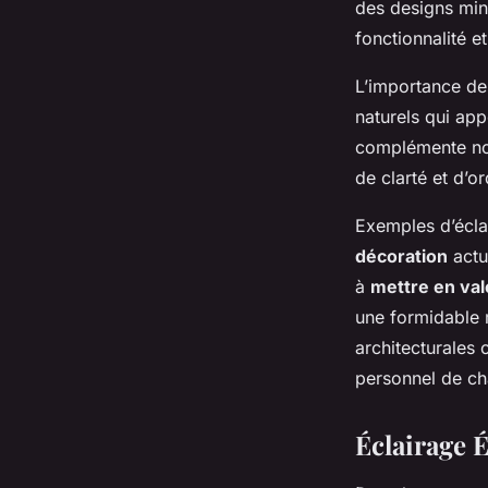
des designs min
fonctionnalité e
L’importance d
naturels qui app
complémente non
de clarté et d’o
Exemples d’écla
décoration
actue
à
mettre en val
une formidable m
architecturales 
personnel de cha
Éclairage 