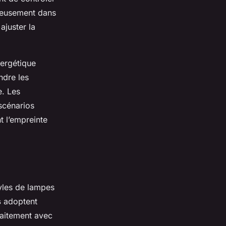
nieusement dans
 ajuster la
nergétique
ndre les
e. Les
scénarios
t l’empreinte
yles de lampes
s
adoptent
faitement avec