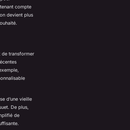
 tenant compte
ion devient plus
ouhaité.
 de transformer
récentes
 exemple,
onnalisable
e d’une vieille
suet. De plus,
plifié de
uffisante.