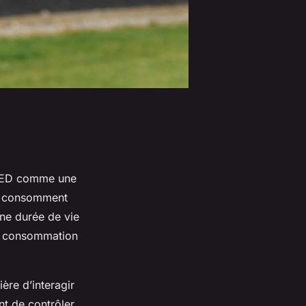
LED comme une
es consomment
une durée de vie
ne consommation
ère d’interagir
t de contrôler