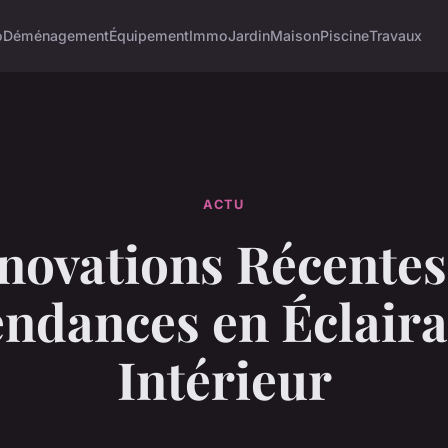
o
Déménagement
Équipement
Immo
Jardin
Maison
Piscine
Travaux
ACTU
novations Récentes
ndances en Éclair
Intérieur