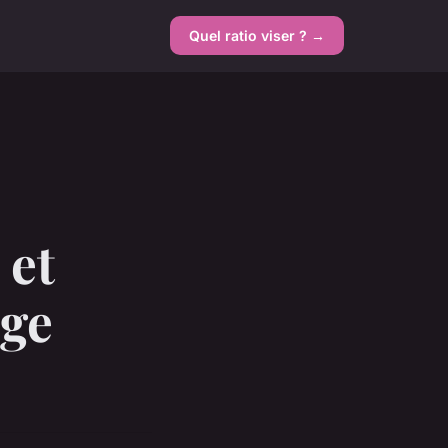
Quel ratio viser ? →
 et
age