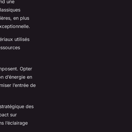
end une
classiques
ères, en plus
ceptionnelle.
iaux utilisés
essources
mposent. Opter
on d’énergie en
miser l’entrée de
 stratégique des
pact sur
s l’éclairage