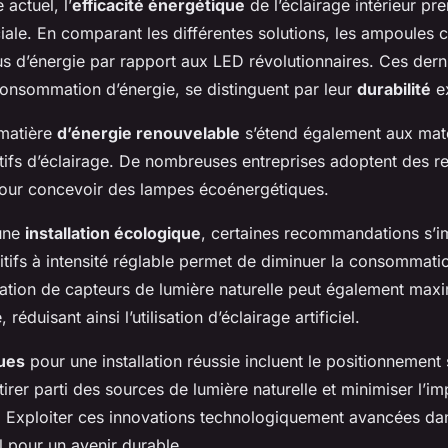
 actuel, l’
efficacité énergétique
de l’éclairage intérieur pr
ale. En comparant les différentes solutions, les ampoules 
 d’énergie par rapport aux LED révolutionnaires. Ces derni
consommation d’énergie, se distinguent par leur
durabilité
ex
 matière
d’énergie renouvelable
s’étend également aux matér
itifs d’éclairage. De nombreuses entreprises adoptent des r
our concevoir des lampes écoénergétiques.
 une
installation écologique
, certaines recommandations s’i
itifs à intensité réglable permet de diminuer la consommati
llation de capteurs de lumière naturelle peut également maxi
 réduisant ainsi l’utilisation d’éclairage artificiel.
ques
pour une installation réussie incluent le positionnement
tirer parti des sources de lumière naturelle et minimiser l’im
. Exploiter ces
innovations technologiquement avancées
dan
l pour un avenir durable.