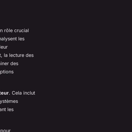
n rôle crucial
alysent les
leur
, la lecture des
miner des
options
teur
. Cela inclut
 systèmes
ant les
pour